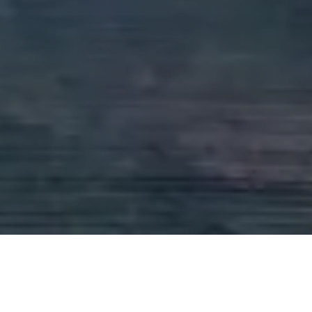
The
Couple
“ Dan nikahkanlah orang-orang yang masih membujang di antara kamu,
dan juga orang-orang yang layak (menikah) dari hamba-hamba sahayamu
yang laki-laki dan perempuan. Jika mereka miskin, Allah akan memberi
kemampuan kepada mereka dengan karunia-Nya. Dan Allah Mahaluas
(pemberian-Nya), Maha Mengetahui. “