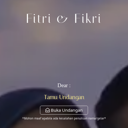
Ngunduh Mantu
Fitri & Fikri
Fikri &
Fitri
19 Oktober 2024
Save The Date
Dear :
Tamu Undangan
00
00
00
00
Hari
Jam
Menit
Detik
Buka Undangan
*Mohon maaf apabila ada kesalahan penulisan nama/gelar*
Every Love Story in this universe is beautiful. But, ours love story is my favorite