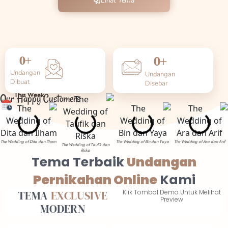
Lihat Tema
0
+
0
+
Undangan
Undangan
Dibuat
Disebar
This Week
Our Happy Customers
The Wedding of Dita dan Ilham
The Wedding of Bin dan Yaya
The Wedding of Ara dan Arif
The Wedding of Taufik dan
Riska
Tema Terbaik
Undangan
Pernikahan Online
Kami
TEMA
EXCLUSIVE
Klik Tombol Demo Untuk Melihat
Preview
MODERN