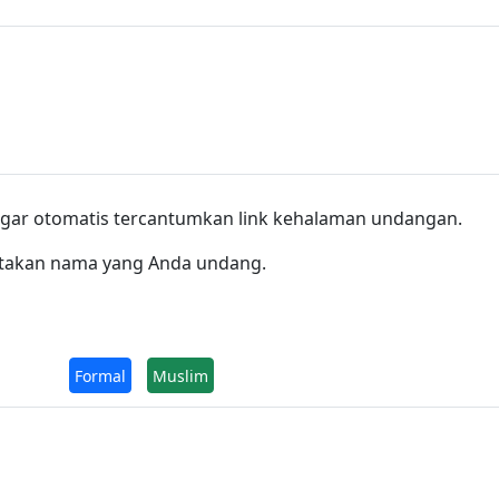
r agar otomatis tercantumkan link kehalaman undangan.
rtakan nama yang Anda undang.
Formal
Muslim