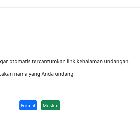
r agar otomatis tercantumkan link kehalaman undangan.
rtakan nama yang Anda undang.
Formal
Muslim